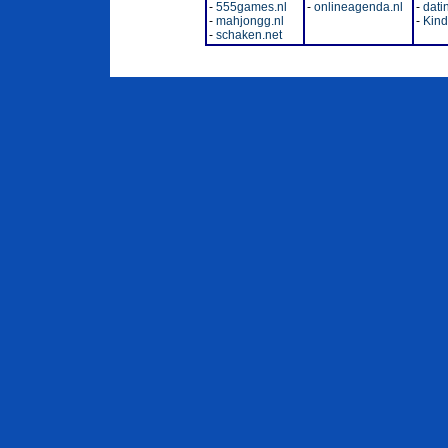
-
555games.nl
-
onlineagenda.nl
-
dati
-
mahjongg.nl
-
Kinde
-
schaken.net