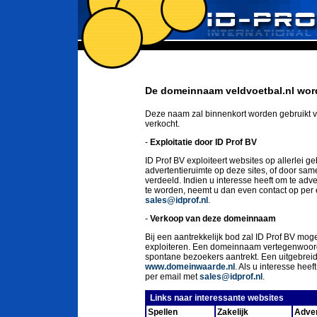
De domeinnaam veldvoetbal.nl word
Deze naam zal binnenkort worden gebruikt v
verkocht.
-
Exploitatie door ID Prof BV
ID Prof BV exploiteert websites op allerlei g
advertentieruimte op deze sites, of door sa
verdeeld. Indien u interesse heeft om te ad
te worden, neemt u dan even contact op per
sales@idprof.nl
.
-
Verkoop van deze domeinnaam
Bij een aantrekkelijk bod zal ID Prof BV moge
exploiteren. Een domeinnaam vertegenwoord
spontane bezoekers aantrekt. Een uitgebrei
www.domeinwaarde.nl
. Als u interesse he
per email met
sales@idprof.nl
.
Links naar interessante websites
Spellen
Zakelijk
Adver